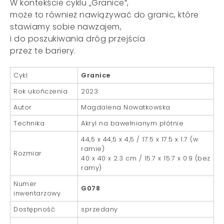
W kontekście cyklu „Granice”,
może to również nawiązywać do granic, które
stawiamy sobie nawzajem,
i do poszukiwania dróg przejścia
przez te bariery.
Cykl
Granice
Rok ukończenia
2023
Autor
Magdalena Nowatkowska
Technika
Akryl na bawełnianym płótnie
44,5 x 44,5 x 4,5 / 17.5 x 17.5 x 1.7 (w
ramie)
Rozmiar
40 x 40 x 2.3 cm / 15.7 x 15.7 x 0.9 (bez
ramy)
Numer
G078
inwentarzowy
Dostępność
sprzedany