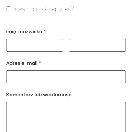
Chcesz o coś zapytać?
Imię i nazwisko
*
Pierwszy
Ostatni
Adres e-mail
*
l
Komentarz lub wiadomość
u
b
A
d
r
e
s