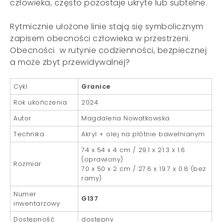
człowieka, często pozostaje ukryte lub subtelne.
Rytmicznie ułożone linie stają się symbolicznym
zapisem obecności człowieka w przestrzeni.
Obecności w rutynie codzienności, bezpiecznej
a może zbyt przewidywalnej?
Cykl
Granice
Rok ukończenia
2024
Autor
Magdalena Nowatkowska
Technika
Akryl + olej na płótnie bawełnianym
74 x 54 x 4 cm / 29.1 x 21.3 x 1.6
(oprawiony)
Rozmiar
70 x 50 x 2 cm / 27.6 x 19.7 x 0.8 (bez
ramy)
Numer
G137
inwentarzowy
Dostępność
dostępny