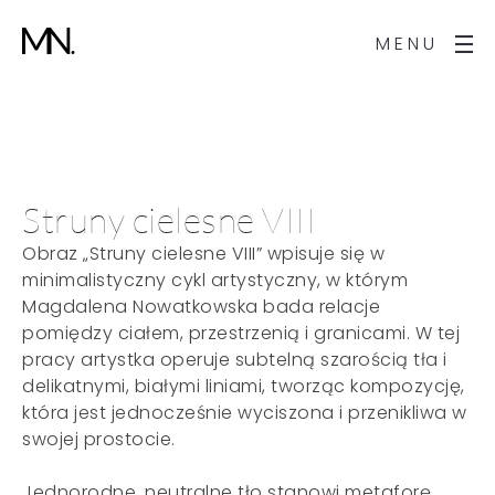
MENU
Struny cielesne VIII
Obraz „Struny cielesne VIII” wpisuje się w
minimalistyczny cykl artystyczny, w którym
Magdalena Nowatkowska bada relacje
pomiędzy ciałem, przestrzenią i granicami. W tej
pracy artystka operuje subtelną szarością tła i
delikatnymi, białymi liniami, tworząc kompozycję,
która jest jednocześnie wyciszona i przenikliwa w
swojej prostocie.
Jednorodne, neutralne tło stanowi metaforę