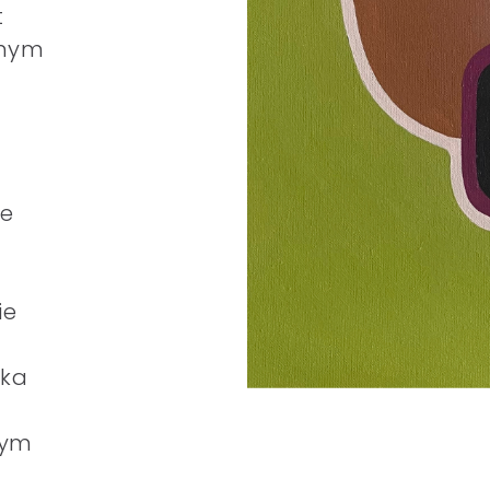
t
anym
ne
ie
dka
nym