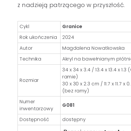
z nadzieją patrzącego w przyszłość.
Cykl
Granice
Rok ukończenia
2024
Autor
Magdalena Nowatkowska
Technika
Akryl na bawełnianym płótni
34 x 34 x 3.4 / 13.4 x 13.4 x 1.3 
ramie)
Rozmiar
30 x 30 x 2.3 cm / 11.7 x 11.7 x 0
(bez ramy)
Numer
G081
inwentarzowy
Dostępność
dostępny