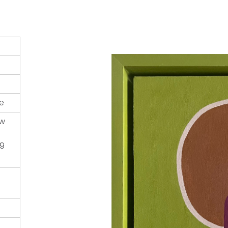
e
(w
.9