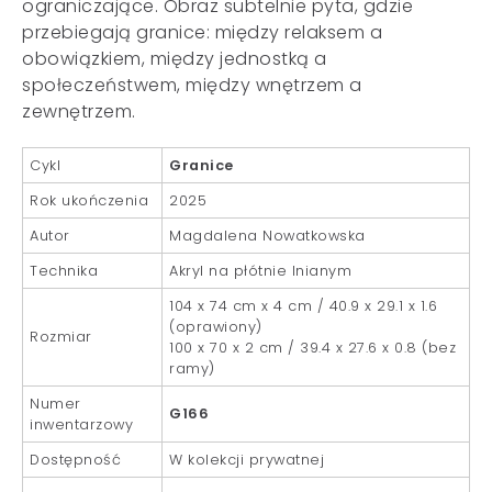
ograniczające. Obraz subtelnie pyta, gdzie
przebiegają granice: między relaksem a
obowiązkiem, między jednostką a
społeczeństwem, między wnętrzem a
zewnętrzem.
Cykl
Granice
Rok ukończenia
2025
Autor
Magdalena Nowatkowska
Technika
Akryl na płótnie lnianym
104 x 74 cm x 4 cm / 40.9 x 29.1 x 1.6
(oprawiony)
Rozmiar
100 x 70 x 2 cm / 39.4 x 27.6 x 0.8 (bez
ramy)
Numer
G166
inwentarzowy
Dostępność
W kolekcji prywatnej