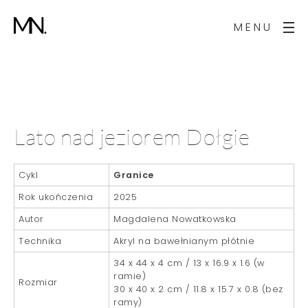
MENU
Lato nad jeziorem Dołgie
Cykl
Granice
Rok ukończenia
2025
Autor
Magdalena Nowatkowska
Technika
Akryl na bawełnianym płótnie
34 x 44 x 4 cm / 13 x 16.9 x 1.6 (w
ramie)
Rozmiar
30 x 40 x 2 cm / 11.8 x 15.7 x 0.8 (bez
ramy)