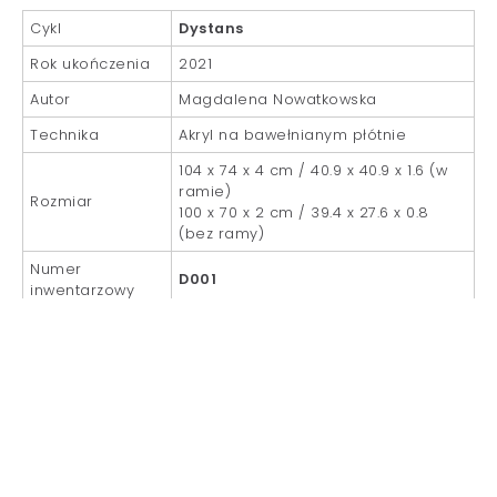
Cykl
Dystans
Rok ukończenia
2021
Autor
Magdalena Nowatkowska
Technika
Akryl na bawełnianym płótnie
104 x 74 x 4 cm / 40.9 x 40.9 x 1.6 (w
ramie)
Rozmiar
100 x 70 x 2 cm / 39.4 x 27.6 x 0.8
(bez ramy)
Numer
D001
inwentarzowy
Dostępność
dostępny
Cena
Zapytaj o cenę i dostępność