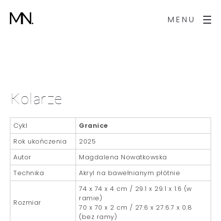
MENU
Kolarze
Cykl
Granice
Rok ukończenia
2025
Autor
Magdalena Nowatkowska
Technika
Akryl na bawełnianym płótnie
74 x 74 x 4 cm / 29.1 x 29.1 x 1.6 (w
ramie)
Rozmiar
70 x 70 x 2 cm / 27.6 x 27.6.7 x 0.8
(bez ramy)