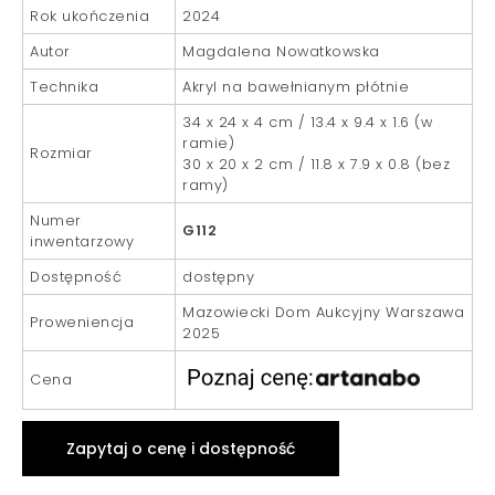
Rok ukończenia
2024
Autor
Magdalena Nowatkowska
Technika
Akryl na bawełnianym płótnie
34 x 24 x 4 cm / 13.4 x 9.4 x 1.6 (w
ramie)
Rozmiar
30 x 20 x 2 cm / 11.8 x 7.9 x 0.8 (bez
ramy)
Numer
G112
inwentarzowy
Dostępność
dostępny
Mazowiecki Dom Aukcyjny Warszawa
Proweniencja
2025
Cena
Zapytaj o cenę i dostępność