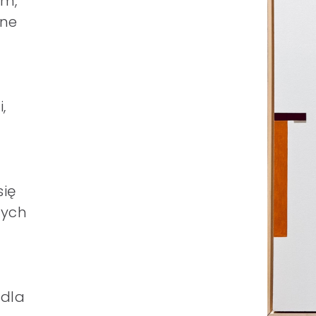
ym,
cne
,
się
nych
 dla