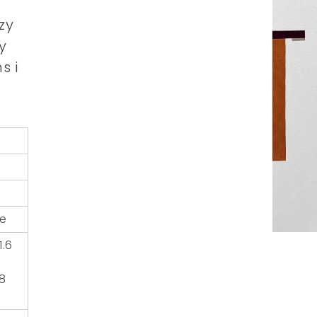
zy
y
s i
ie
1.6
.8