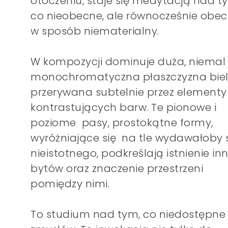
otoczeniu, staje się medytacją nad t
co nieobecne, ale równocześnie obe
w sposób niematerialny.
W kompozycji dominuje duża, niemal
monochromatyczna płaszczyzna bieli
przerywana subtelnie przez elementy
kontrastujących barw. Te pionowe i
poziome pasy, prostokątne formy,
wyróżniające się na tle wydawałoby 
nieistotnego, podkreślają istnienie in
bytów oraz znaczenie przestrzeni
pomiędzy nimi.
To studium nad tym, co niedostępne