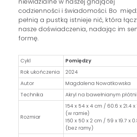
niewidzialne w naszej gnającej
codzienności i świadomości. Bo międ
pełnią a pustką istnieje nić, która łącz
nasze doświadczenia, nadając im sen
formę.
Cykl
Pomiędzy
Rok ukończenia
2024
Autor
Magdalena Nowatkowska
Technika
Akryl na bawełnianym płótn
154 x 54 x 4 cm / 60.6 x 21.4 x 
(w ramie)
Rozmiar
150 x 50 x 2 cm / 59 x 19.7 x 0
(bez ramy)