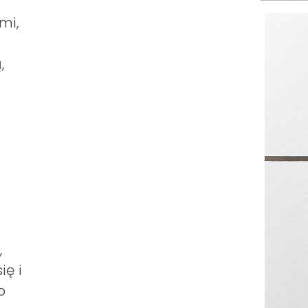
mi,
,
,
ię i
o