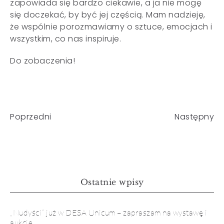
zapowiada się bardzo ciekawie, a ja nie mogę
się doczekać, by być jej częścią. Mam nadzieję,
że wspólnie porozmawiamy o sztuce, emocjach i
wszystkim, co nas inspiruje.
Do zobaczenia!
Poprzedni
Następny
Ostatnie wpisy
„Nudyści” już w DESA Unicum – zapraszam na wystawę i
aukcję.