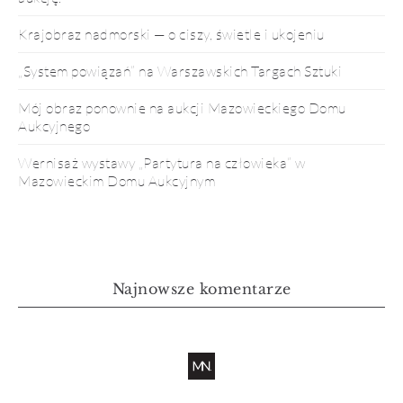
Krajobraz nadmorski — o ciszy, świetle i ukojeniu
„System powiązań” na Warszawskich Targach Sztuki
Mój obraz ponownie na aukcji Mazowieckiego Domu
Aukcyjnego
Wernisaż wystawy „Partytura na człowieka” w
Mazowieckim Domu Aukcyjnym
Najnowsze komentarze