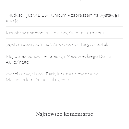
„Nudyści” już w DESA Unicum – zapraszam na wystawę i
aukcję.
Krajobraz nadmorski — o ciszy, świetle i ukojeniu
„System powiązań” na Warszawskich Targach Sztuki
Mój obraz ponownie na aukcji Mazowieckiego Domu
Aukcyjnego
Wernisaż wystawy „Partytura na człowieka” w
Mazowieckim Domu Aukcyjnym
Najnowsze komentarze