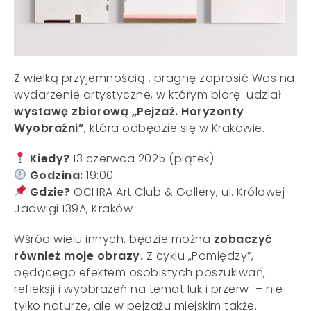
Z wielką przyjemnością , pragnę zaprosić Was na
wydarzenie artystyczne, w którym biorę udział –
wystawę zbiorową „Pejzaż. Horyzonty
Wyobraźni”
, która odbędzie się w Krakowie.
Kiedy?
13 czerwca 2025 (piątek)
Godzina:
19:00
Gdzie?
OCHRA Art Club & Gallery, ul. Królowej
Jadwigi 139A, Kraków
Wśród wielu innych, będzie można
zobaczyć
również moje obrazy.
Z cyklu „Pomiędzy”,
będącego efektem osobistych poszukiwań,
refleksji i wyobrażeń na temat luk i przerw – nie
tylko naturze, ale w pejzażu miejskim także.