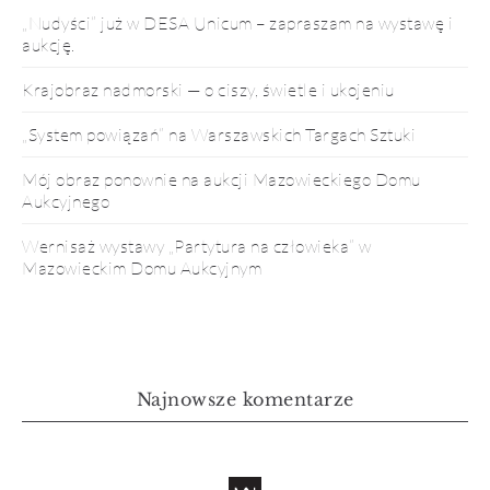
„Nudyści” już w DESA Unicum – zapraszam na wystawę i
aukcję.
Krajobraz nadmorski — o ciszy, świetle i ukojeniu
„System powiązań” na Warszawskich Targach Sztuki
Mój obraz ponownie na aukcji Mazowieckiego Domu
Aukcyjnego
Wernisaż wystawy „Partytura na człowieka” w
Mazowieckim Domu Aukcyjnym
Najnowsze komentarze